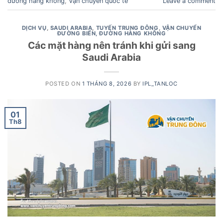
đường hàng không
,
Vận chuyển quốc tế
Leave a comment
DỊCH VỤ
,
SAUDI ARABIA
,
TUYẾN TRUNG ĐÔNG
,
VẬN CHUYỂN
ĐƯỜNG BIỂN, ĐƯỜNG HÀNG KHÔNG
Các mặt hàng nên tránh khi gửi sang
Saudi Arabia
POSTED ON
1 THÁNG 8, 2026
BY
IPL_TANLOC
01
Th8