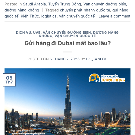
Posted in
Saudi Arabia
,
Tuyến Trung Đông
,
Vận chuyển đường biển,
đường hàng không
|
Tagged
chuyển phát nhanh quốc tế
,
gửi hàng
quốc tế
,
Kiến Thức
,
logistics
,
vận chuyển quốc tế
Leave a comment
DỊCH VỤ
,
UAE
,
VẬN CHUYỂN ĐƯỜNG BIỂN, ĐƯỜNG HÀNG
KHÔNG
,
VẬN CHUYỂN QUỐC TẾ
Gửi hàng đi Dubai mất bao lâu?
POSTED ON
5 THÁNG 7, 2026
BY
IPL_TANLOC
05
Th7