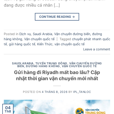
đang được nhiều cá nhân […]
CONTINUE READING
→
Posted in
Dịch vụ
,
Saudi Arabia
,
Vận chuyển đường biển, đường
hàng không
,
Vận chuyển quốc tế
|
Tagged
chuyển phát nhanh quốc
tế
,
gửi hàng quốc tế
,
Kiến Thức
,
vận chuyển quốc tế
Leave a comment
SAUDI ARABIA
,
TUYẾN TRUNG ĐÔNG
,
VẬN CHUYỂN ĐƯỜNG
BIỂN, ĐƯỜNG HÀNG KHÔNG
,
VẬN CHUYỂN QUỐC TẾ
Gửi hàng đi Riyadh mất bao lâu? Cập
nhật thời gian vận chuyển mới nhất
POSTED ON
4 THÁNG 8, 2026
BY
IPL_TANLOC
04
Th8