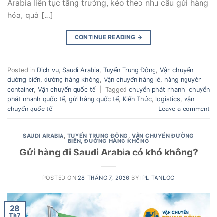
Arabia liên tục tăng trưởng, kéo theo nhu cầu gửi hàng
hóa, quà […]
CONTINUE READING
→
Posted in
Dịch vụ
,
Saudi Arabia
,
Tuyến Trung Đông
,
Vận chuyển
đường biển, đường hàng không
,
Vận chuyển hàng lẻ, hàng nguyên
container
,
Vận chuyển quốc tế
|
Tagged
chuyển phát nhanh
,
chuyển
phát nhanh quốc tế
,
gửi hàng quốc tế
,
Kiến Thức
,
logistics
,
vận
chuyển quốc tế
Leave a comment
SAUDI ARABIA
,
TUYẾN TRUNG ĐÔNG
,
VẬN CHUYỂN ĐƯỜNG
BIỂN, ĐƯỜNG HÀNG KHÔNG
Gửi hàng đi Saudi Arabia có khó không?
POSTED ON
28 THÁNG 7, 2026
BY
IPL_TANLOC
28
Th7