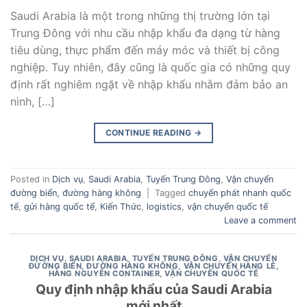
Saudi Arabia là một trong những thị trường lớn tại
Trung Đông với nhu cầu nhập khẩu đa dạng từ hàng
tiêu dùng, thực phẩm đến máy móc và thiết bị công
nghiệp. Tuy nhiên, đây cũng là quốc gia có những quy
định rất nghiêm ngặt về nhập khẩu nhằm đảm bảo an
ninh, […]
CONTINUE READING
→
Posted in
Dịch vụ
,
Saudi Arabia
,
Tuyến Trung Đông
,
Vận chuyển
đường biển, đường hàng không
|
Tagged
chuyển phát nhanh quốc
tế
,
gửi hàng quốc tế
,
Kiến Thức
,
logistics
,
vận chuyển quốc tế
Leave a comment
DỊCH VỤ
,
SAUDI ARABIA
,
TUYẾN TRUNG ĐÔNG
,
VẬN CHUYỂN
ĐƯỜNG BIỂN, ĐƯỜNG HÀNG KHÔNG
,
VẬN CHUYỂN HÀNG LẺ,
HÀNG NGUYÊN CONTAINER
,
VẬN CHUYỂN QUỐC TẾ
Quy định nhập khẩu của Saudi Arabia
mới nhất