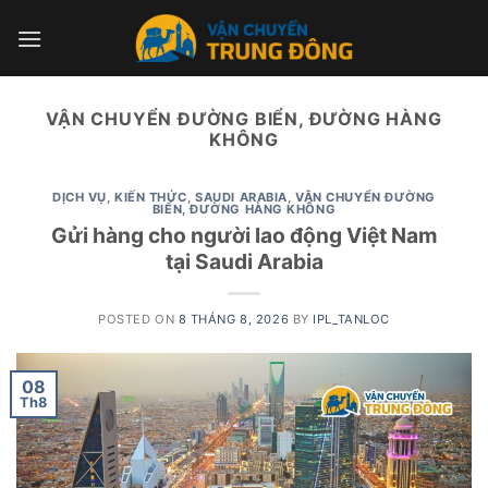
Skip
to
content
VẬN CHUYỂN ĐƯỜNG BIỂN, ĐƯỜNG HÀNG
KHÔNG
DỊCH VỤ
,
KIẾN THỨC
,
SAUDI ARABIA
,
VẬN CHUYỂN ĐƯỜNG
BIỂN, ĐƯỜNG HÀNG KHÔNG
Gửi hàng cho người lao động Việt Nam
tại Saudi Arabia
POSTED ON
8 THÁNG 8, 2026
BY
IPL_TANLOC
08
Th8