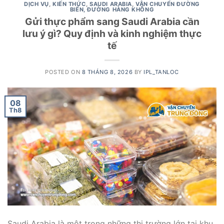
DỊCH VỤ
,
KIẾN THỨC
,
SAUDI ARABIA
,
VẬN CHUYỂN ĐƯỜNG
BIỂN, ĐƯỜNG HÀNG KHÔNG
Gửi thực phẩm sang Saudi Arabia cần
lưu ý gì? Quy định và kinh nghiệm thực
tế
POSTED ON
8 THÁNG 8, 2026
BY
IPL_TANLOC
08
Th8
Saudi Arabia là một trong những thị trường lớn tại khu