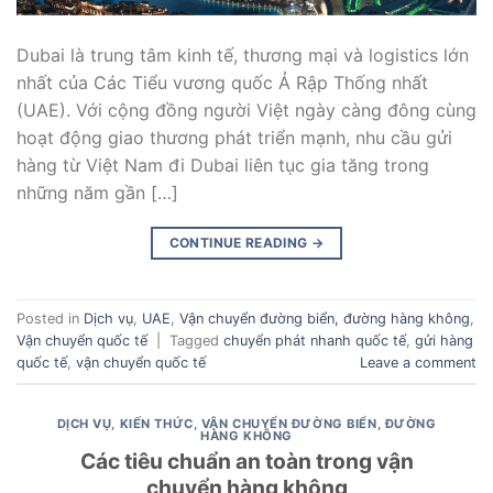
Dubai là trung tâm kinh tế, thương mại và logistics lớn
nhất của Các Tiểu vương quốc Ả Rập Thống nhất
(UAE). Với cộng đồng người Việt ngày càng đông cùng
hoạt động giao thương phát triển mạnh, nhu cầu gửi
hàng từ Việt Nam đi Dubai liên tục gia tăng trong
những năm gần […]
CONTINUE READING
→
Posted in
Dịch vụ
,
UAE
,
Vận chuyển đường biển, đường hàng không
,
Vận chuyển quốc tế
|
Tagged
chuyển phát nhanh quốc tế
,
gửi hàng
quốc tế
,
vận chuyển quốc tế
Leave a comment
DỊCH VỤ
,
KIẾN THỨC
,
VẬN CHUYỂN ĐƯỜNG BIỂN, ĐƯỜNG
HÀNG KHÔNG
Các tiêu chuẩn an toàn trong vận
chuyển hàng không