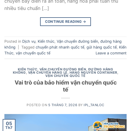
chuyến bay diễn ra an toàn, hàng hóa phải tuân thủ
nhiều tiêu chuẩn […]
CONTINUE READING
→
Posted in
Dịch vụ
,
Kiến thức
,
Vận chuyển đường biển, đường hàng
không
|
Tagged
chuyển phát nhanh quốc tế
,
gửi hàng quốc tế
,
Kiến
Thức
,
vận chuyển quốc tế
Leave a comment
KIẾN THỨC
,
VẬN CHUYỂN ĐƯỜNG BIỂN, ĐƯỜNG HÀNG
KHÔNG
,
VẬN CHUYỂN HÀNG LẺ, HÀNG NGUYÊN CONTAINER
,
VẬN CHUYỂN QUỐC TẾ
Vai trò của bảo hiểm vận chuyển quốc
tế
POSTED ON
5 THÁNG 7, 2026
BY
IPL_TANLOC
05
Th7