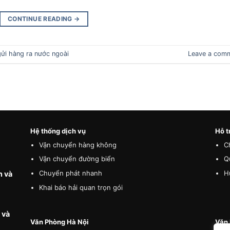
CONTINUE READING
→
gửi hàng ra nước ngoài
Leave a com
Hệ thống dịch vụ
Hỗ t
Vận chuyển hàng không
C
Vận chuyển đường biển
Q
Chuyển phát nhanh
H
n và
Khai báo hải quan trọn gói
 và
Văn Phòng Hà Nội
Văn 