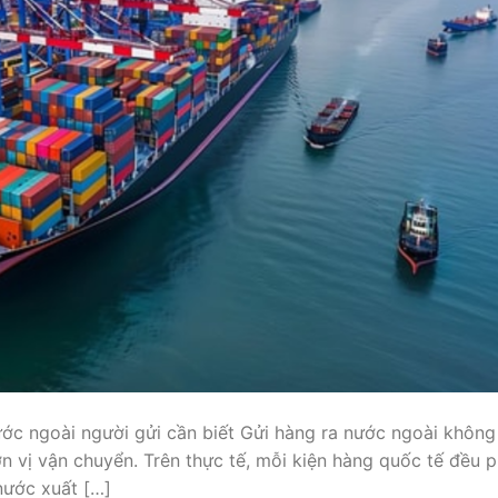
ước ngoài người gửi cần biết Gửi hàng ra nước ngoài không
n vị vận chuyển. Trên thực tế, mỗi kiện hàng quốc tế đều p
 nước xuất […]