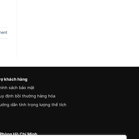
ment
rợ khách hàng
hính sách bảo mật
uy định bồi thường hàng hóa
ướng dẫn tính trọng lượng thể tích
Phòng Hồ Chí Minh