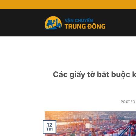
Skip
to
content
Các giấy tờ bắt buộc 
POSTED
12
Th1