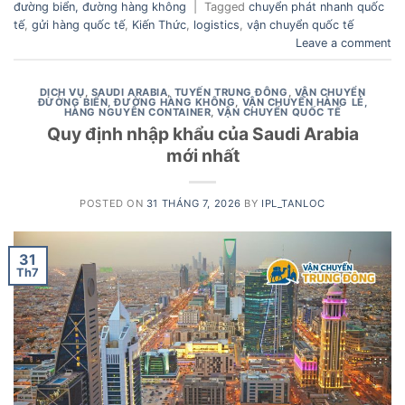
đường biển, đường hàng không
|
Tagged
chuyển phát nhanh quốc
tế
,
gửi hàng quốc tế
,
Kiến Thức
,
logistics
,
vận chuyển quốc tế
Leave a comment
DỊCH VỤ
,
SAUDI ARABIA
,
TUYẾN TRUNG ĐÔNG
,
VẬN CHUYỂN
ĐƯỜNG BIỂN, ĐƯỜNG HÀNG KHÔNG
,
VẬN CHUYỂN HÀNG LẺ,
HÀNG NGUYÊN CONTAINER
,
VẬN CHUYỂN QUỐC TẾ
Quy định nhập khẩu của Saudi Arabia
mới nhất
POSTED ON
31 THÁNG 7, 2026
BY
IPL_TANLOC
31
Th7