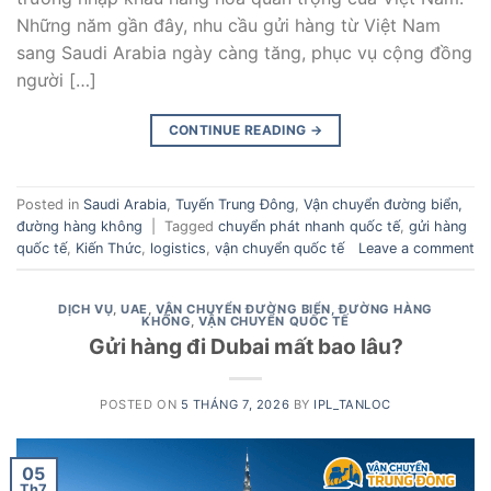
Những năm gần đây, nhu cầu gửi hàng từ Việt Nam
sang Saudi Arabia ngày càng tăng, phục vụ cộng đồng
người […]
CONTINUE READING
→
Posted in
Saudi Arabia
,
Tuyến Trung Đông
,
Vận chuyển đường biển,
đường hàng không
|
Tagged
chuyển phát nhanh quốc tế
,
gửi hàng
quốc tế
,
Kiến Thức
,
logistics
,
vận chuyển quốc tế
Leave a comment
DỊCH VỤ
,
UAE
,
VẬN CHUYỂN ĐƯỜNG BIỂN, ĐƯỜNG HÀNG
KHÔNG
,
VẬN CHUYỂN QUỐC TẾ
Gửi hàng đi Dubai mất bao lâu?
POSTED ON
5 THÁNG 7, 2026
BY
IPL_TANLOC
05
Th7