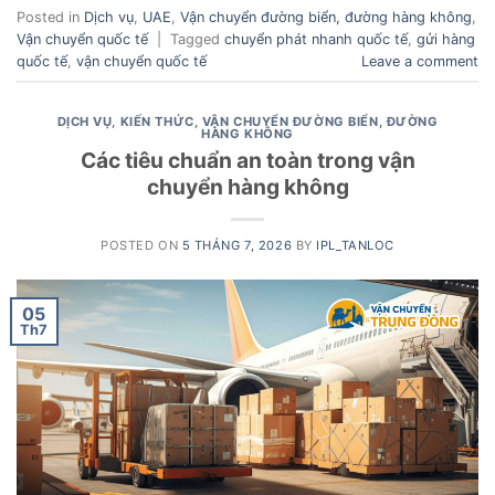
Posted in
Dịch vụ
,
UAE
,
Vận chuyển đường biển, đường hàng không
,
Vận chuyển quốc tế
|
Tagged
chuyển phát nhanh quốc tế
,
gửi hàng
quốc tế
,
vận chuyển quốc tế
Leave a comment
DỊCH VỤ
,
KIẾN THỨC
,
VẬN CHUYỂN ĐƯỜNG BIỂN, ĐƯỜNG
HÀNG KHÔNG
Các tiêu chuẩn an toàn trong vận
chuyển hàng không
POSTED ON
5 THÁNG 7, 2026
BY
IPL_TANLOC
05
Th7