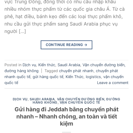
vực Trung Đông, đồng thời có nhu cầu nhập khẩu
nhiều nhóm thực phẩm từ các quốc gia châu Á. Từ cà
phê, hạt điều, bánh kẹo đến các loại thực phẩm khô,
nhu cầu gửi thực phẩm sang Saudi Arabia phục vụ
người […]
CONTINUE READING
→
Posted in
Dịch vụ
,
Kiến thức
,
Saudi Arabia
,
Vận chuyển đường biển,
đường hàng không
|
Tagged
chuyển phát nhanh
,
chuyển phát
nhanh quốc tế
,
gửi hàng quốc tế
,
Kiến Thức
,
logistics
,
vận chuyển
quốc tế
Leave a comment
DỊCH VỤ
,
SAUDI ARABIA
,
VẬN CHUYỂN ĐƯỜNG BIỂN, ĐƯỜNG
HÀNG KHÔNG
,
VẬN CHUYỂN QUỐC TẾ
Gửi hàng đi Jeddah bằng chuyển phát
nhanh – Nhanh chóng, an toàn và tiết
kiệm