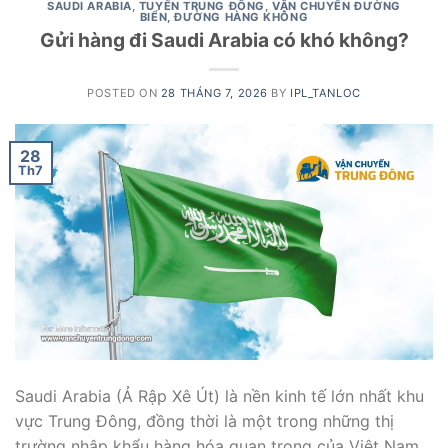
SAUDI ARABIA
,
TUYẾN TRUNG ĐÔNG
,
VẬN CHUYỂN ĐƯỜNG
BIỂN, ĐƯỜNG HÀNG KHÔNG
Gửi hàng đi Saudi Arabia có khó không?
POSTED ON
28 THÁNG 7, 2026
BY
IPL_TANLOC
28
Th7
Saudi Arabia (Ả Rập Xê Út) là nền kinh tế lớn nhất khu
vực Trung Đông, đồng thời là một trong những thị
trường nhập khẩu hàng hóa quan trọng của Việt Nam.