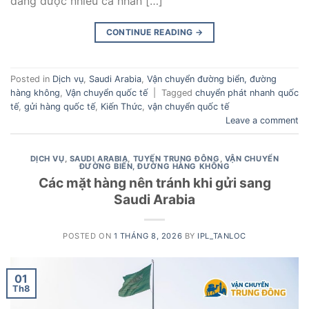
đang được nhiều cá nhân […]
CONTINUE READING
→
Posted in
Dịch vụ
,
Saudi Arabia
,
Vận chuyển đường biển, đường
hàng không
,
Vận chuyển quốc tế
|
Tagged
chuyển phát nhanh quốc
tế
,
gửi hàng quốc tế
,
Kiến Thức
,
vận chuyển quốc tế
Leave a comment
DỊCH VỤ
,
SAUDI ARABIA
,
TUYẾN TRUNG ĐÔNG
,
VẬN CHUYỂN
ĐƯỜNG BIỂN, ĐƯỜNG HÀNG KHÔNG
Các mặt hàng nên tránh khi gửi sang
Saudi Arabia
POSTED ON
1 THÁNG 8, 2026
BY
IPL_TANLOC
01
Th8