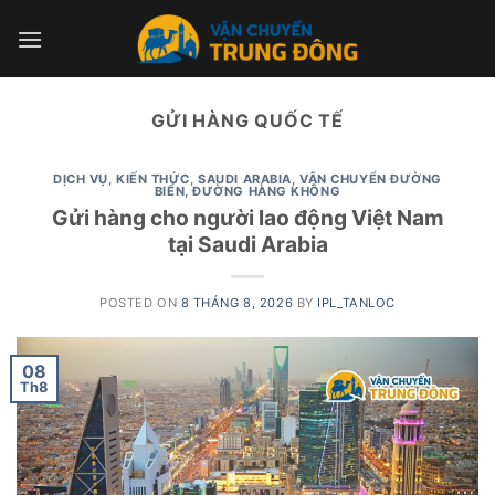
Skip
to
content
GỬI HÀNG QUỐC TẾ
DỊCH VỤ
,
KIẾN THỨC
,
SAUDI ARABIA
,
VẬN CHUYỂN ĐƯỜNG
BIỂN, ĐƯỜNG HÀNG KHÔNG
Gửi hàng cho người lao động Việt Nam
tại Saudi Arabia
POSTED ON
8 THÁNG 8, 2026
BY
IPL_TANLOC
08
Th8