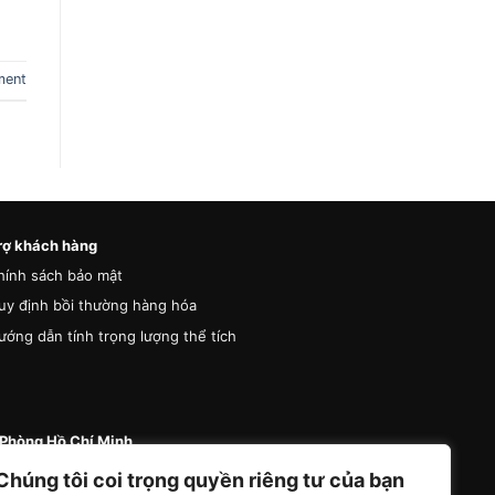
ment
rợ khách hàng
hính sách bảo mật
uy định bồi thường hàng hóa
ướng dẫn tính trọng lượng thể tích
Phòng Hồ Chí Minh
 87 Đường A4 (K300), Phường Bảy Hiền, Thành
Chúng tôi coi trọng quyền riêng tư của bạn
Hồ Chí Minh