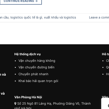
CONTINUE READING
→
àn cầu
,
logistics quốc tế là gì
,
xuất khẩu và logistics
Leave a com
Hệ thống dịch vụ
Hỗ t
Vận chuyển hàng không
C
Vận chuyển đường biển
Q
Chuyển phát nhanh
H
n và
Khai báo hải quan trọn gói
 và
Văn Phòng Hà Nội
Văn 
Số 25 Ngõ 81 Láng Hạ, Phường Giảng Võ, Thành
Số
phố Hà Nội
phố 