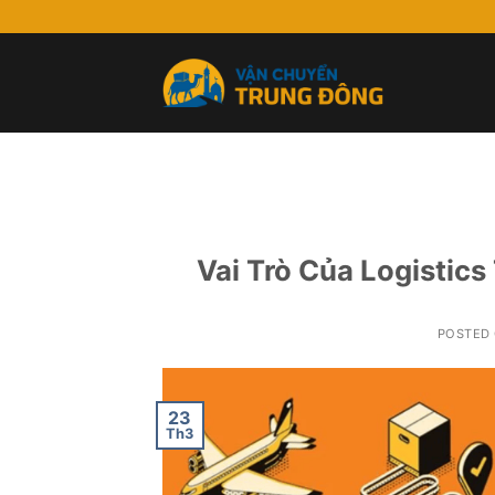
Skip
to
content
Vai Trò Của Logistic
POSTED
23
Th3