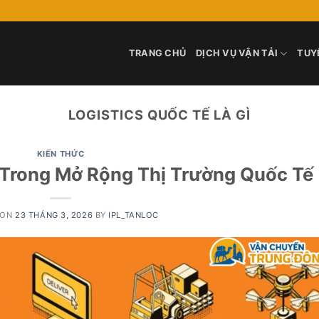
TRANG CHỦ
DỊCH VỤ VẬN TẢI
TUY
LOGISTICS QUỐC TẾ LÀ GÌ
KIẾN THỨC
s Trong Mở Rộng Thị Trường Quốc Tế
 ON
23 THÁNG 3, 2026
BY
IPL_TANLOC