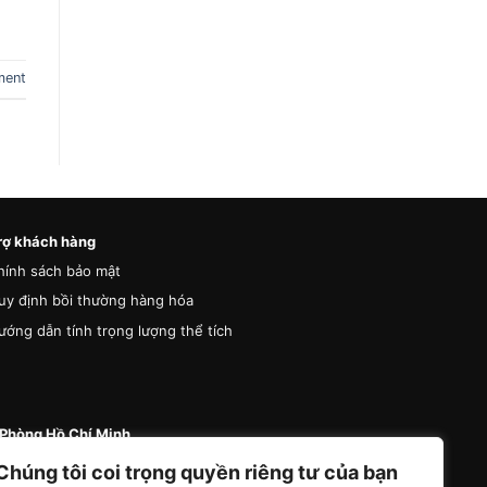
ment
rợ khách hàng
hính sách bảo mật
uy định bồi thường hàng hóa
ướng dẫn tính trọng lượng thể tích
Phòng Hồ Chí Minh
 87 Đường A4 (K300), Phường Bảy Hiền, Thành
Chúng tôi coi trọng quyền riêng tư của bạn
Hồ Chí Minh