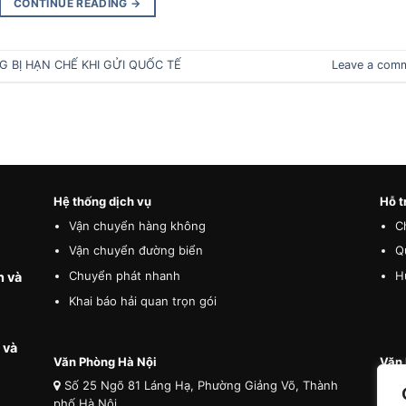
CONTINUE READING
→
 BỊ HẠN CHẾ KHI GỬI QUỐC TẾ
Leave a com
Hệ thống dịch vụ
Hỗ t
Vận chuyển hàng không
C
Vận chuyển đường biển
Q
Chuyển phát nhanh
H
n và
Khai báo hải quan trọn gói
 và
Văn Phòng Hà Nội
Văn 
Số 25 Ngõ 81 Láng Hạ, Phường Giảng Võ, Thành
Số
phố Hà Nội
phố 