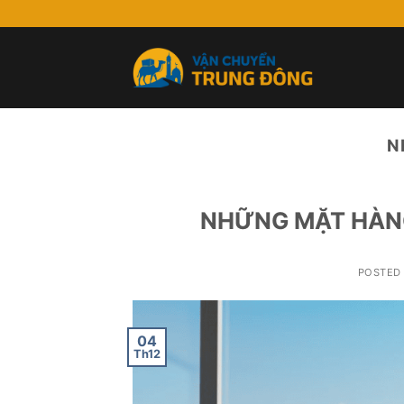
Skip
to
content
N
NHỮNG MẶT HÀNG
POSTED
04
Th12