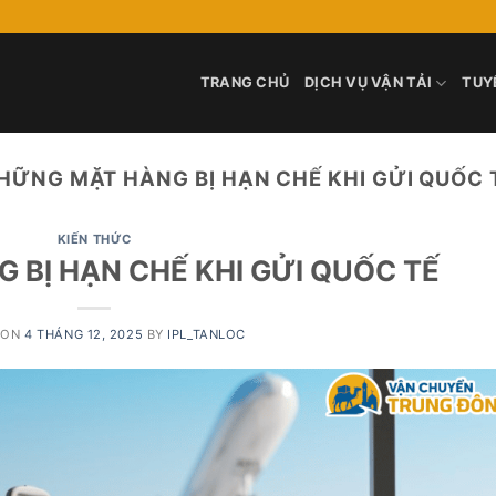
TRANG CHỦ
DỊCH VỤ VẬN TẢI
TUY
HỮNG MẶT HÀNG BỊ HẠN CHẾ KHI GỬI QUỐC 
KIẾN THỨC
 BỊ HẠN CHẾ KHI GỬI QUỐC TẾ
 ON
4 THÁNG 12, 2025
BY
IPL_TANLOC