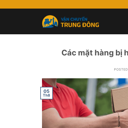
Skip
to
content
Các mặt hàng bị 
POSTE
05
Th8