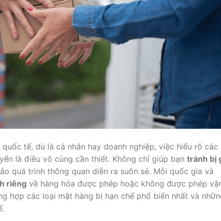
quốc tế, dù là cá nhân hay doanh nghiệp, việc hiểu rõ các
ển là điều vô cùng cần thiết. Không chỉ giúp bạn
tránh bị 
ảo quá trình thông quan diễn ra suôn sẻ. Mỗi quốc gia và
h riêng
về hàng hóa được phép hoặc không được phép vậ
tổng hợp các loại mặt hàng bị hạn chế phổ biến nhất và nhữ
ế.