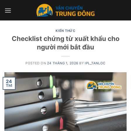
Skip
to
content
KIẾN THỨC
Checklist chứng từ xuất khẩu cho
người mới bắt đầu
POSTED ON
24 THÁNG 1, 2026
BY
IPL_TANLOC
24
Th1