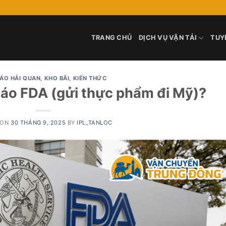
TRANG CHỦ
DỊCH VỤ VẬN TẢI
TUY
BÁO HẢI QUAN, KHO BÃI
,
KIẾN THỨC
báo FDA (gửi thực phẩm đi Mỹ)?
 ON
30 THÁNG 9, 2025
BY
IPL_TANLOC