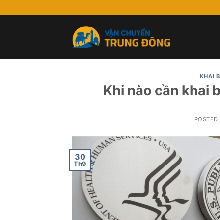
Skip
to
content
KHAI 
Khi nào cần khai 
POSTED
30
Th9