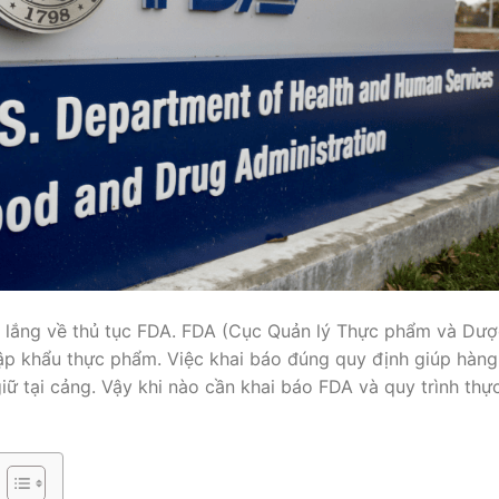
lo lắng về thủ tục FDA. FDA (Cục Quản lý Thực phẩm và Dư
ập khẩu thực phẩm. Việc khai báo đúng quy định giúp hàng
iữ tại cảng. Vậy khi nào cần khai báo FDA và quy trình thự