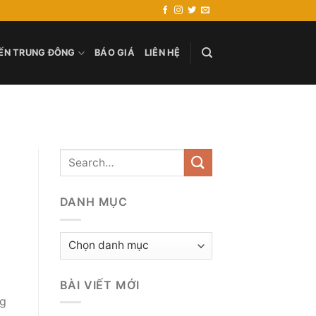
ẾN TRUNG ĐÔNG
BÁO GIÁ
LIÊN HỆ
DANH MỤC
Danh
mục
BÀI VIẾT MỚI
ng