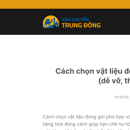
Skip
to
content
Cách chọn vật liệu đ
(dễ vỡ, 
POSTED
Cách chọn vật liệu đóng gói phù hợp vớ
hàng hóa đúng cách giúp hạn chế hư hỏng