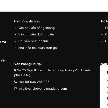
Hệ thống dịch vụ
Hỗ t
Vận chuyển hàng không
C
Vận chuyển đường biển
Q
Chuyển phát nhanh
H
n và
Khai báo hải quan trọn gói
 và
Văn Phòng Hà Nội
Văn 
Số 25 Ngõ 81 Láng Hạ, Phường Giảng Võ, Thành
Số
phố Hà Nội
phố 
+84 (0) 936 285 335
+8
info@vanchuyentrungdong.com
i