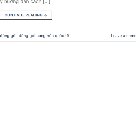
này hướng dẫn cách […]
CONTINUE READING
→
 đóng gói
,
đóng gói hàng hóa quốc tế
Leave a com