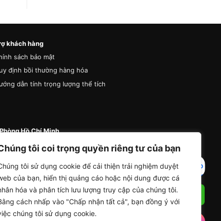
rợ khách hàng
hính sách bảo mật
uy định bồi thường hàng hóa
ướng dẫn tính trọng lượng thể tích
Phòng Hồ Chí Minh
 87 Đường A4 (K300), Phường Bảy Hiền, Thành
Chúng tôi coi trọng quyền riêng tư của bạn
Hồ Chí Minh
Chúng tôi sử dụng cookie để cải thiện trải nghiệm duyệt
4 (0) 936 285 335
web của bạn, hiển thị quảng cáo hoặc nội dung được cá
nfo@vanchuyentrungdong.com
nhân hóa và phân tích lưu lượng truy cập của chúng tôi.
Bằng cách nhấp vào "Chấp nhận tất cả", bạn đồng ý với
việc chúng tôi sử dụng cookie.