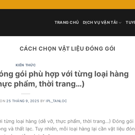
TRANG CHỦ
DỊCH VỤ VẬN TẢI
TUY
CÁCH CHỌN VẬT LIỆU ĐÓNG GÓI
KIẾN THỨC
óng gói phù hợp với từng loại hàng
thực phẩm, thời trang…)
 ON
25 THÁNG 9, 2025
BY
IPL_TANLOC
i từng loại hàng (dễ vỡ, thực phẩm, thời trang…) Đóng gói
 và thất lạc. Tuy nhiên, mỗi loại hàng lại cần vật liệu đó