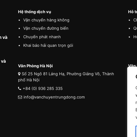
Hệ thống dịch vụ
Hỗ t
Vận chuyển hàng không
C
Vận chuyển đường biển
Q
Chuyển phát nhanh
H
n và
Khai báo hải quan trọn gói
 và
Văn Phòng Hà Nội
Văn 
Số 25 Ngõ 81 Láng Hạ, Phường Giảng Võ, Thành
Số
phố Hà Nội
phố 
+84 (0) 936 285 335
+8
info@vanchuyentrungdong.com
i