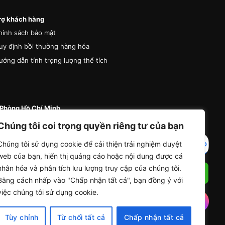
rợ khách hàng
hính sách bảo mật
uy định bồi thường hàng hóa
ướng dẫn tính trọng lượng thể tích
Phòng Hồ Chí Minh
 87 Đường A4 (K300), Phường Bảy Hiền, Thành
Chúng tôi coi trọng quyền riêng tư của bạn
Hồ Chí Minh
Chúng tôi sử dụng cookie để cải thiện trải nghiệm duyệt
4 (0) 936 285 335
web của bạn, hiển thị quảng cáo hoặc nội dung được cá
nfo@vanchuyentrungdong.com
nhân hóa và phân tích lưu lượng truy cập của chúng tôi.
Bằng cách nhấp vào "Chấp nhận tất cả", bạn đồng ý với
việc chúng tôi sử dụng cookie.
Tùy chỉnh
Từ chối tất cả
Chấp nhận tất cả