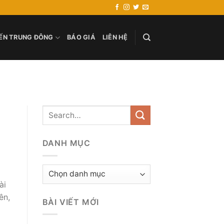
ẾN TRUNG ĐÔNG
BÁO GIÁ
LIÊN HỆ
DANH MỤC
Danh
mục
ài
ên,
BÀI VIẾT MỚI