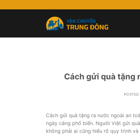
Skip
to
content
Cách gửi quà tặng r
POSTED
Cách gửi quà tặng ra nước ngoài an toà
ngày càng phổ biến. Người Việt gửi quà 
không phải ai cũng hiểu rõ quy trình và