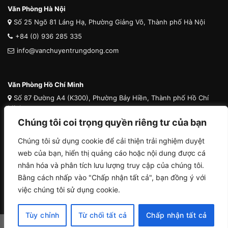
Văn Phòng Hà Nội
Số 25 Ngõ 81 Láng Hạ, Phường Giảng Võ, Thành phố Hà Nội
+84 (0) 936 285 335
info@vanchuyentrungdong.com
Văn Phòng Hồ Chí Minh
Số 87 Đường A4 (K300), Phường Bảy Hiền, Thành phố Hồ Chí
Minh
Chúng tôi coi trọng quyền riêng tư của bạn
+84 (0) 936 285 335
info@vanchuyentrungdong.com
Chúng tôi sử dụng cookie để cải thiện trải nghiệm duyệt
web của bạn, hiển thị quảng cáo hoặc nội dung được cá
nhân hóa và phân tích lưu lượng truy cập của chúng tôi.
Bằng cách nhấp vào "Chấp nhận tất cả", bạn đồng ý với
việc chúng tôi sử dụng cookie.
Tùy chỉnh
Từ chối tất cả
Chấp nhận tất cả
Copyright 2026 ©
Vận chuyển Trung Đông