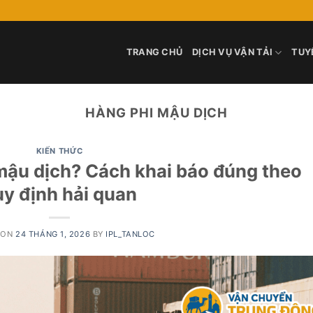
TRANG CHỦ
DỊCH VỤ VẬN TẢI
TUY
HÀNG PHI MẬU DỊCH
KIẾN THỨC
 mậu dịch? Cách khai báo đúng theo
uy định hải quan
 ON
24 THÁNG 1, 2026
BY
IPL_TANLOC