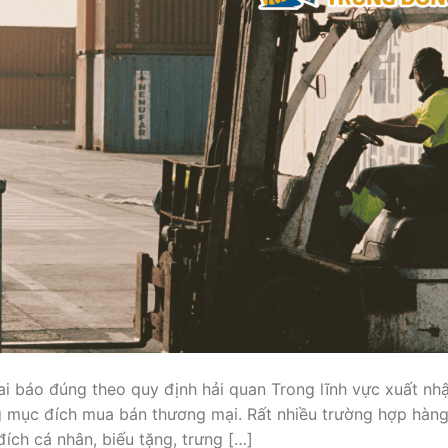
ai báo đúng theo quy định hải quan Trong lĩnh vực xuất nh
g mục đích mua bán thương mại. Rất nhiều trường hợp hàn
ích cá nhân, biếu tặng, trưng […]