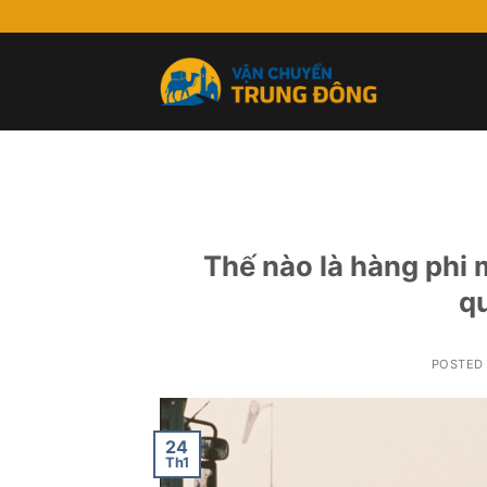
Skip
to
content
Thế nào là hàng phi
q
POSTED
24
Th1