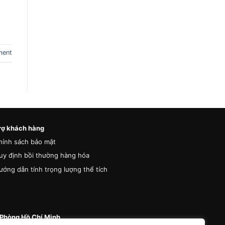
ment
rợ khách hàng
hính sách bảo mật
uy định bồi thường hàng hóa
ướng dẫn tính trọng lượng thể tích
Phòng Hồ Chí Minh