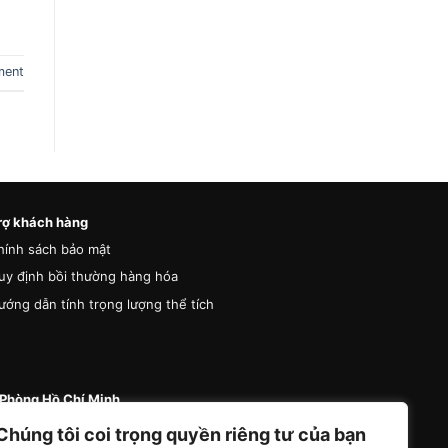
ment
rợ khách hàng
hính sách bảo mật
uy định bồi thường hàng hóa
ướng dẫn tính trọng lượng thể tích
Phòng Hồ Chí Minh
 87 Đường A4 (K300), Phường Bảy Hiền, Thành
Chúng tôi coi trọng quyền riêng tư của bạn
Hồ Chí Minh