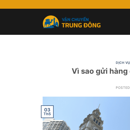
Skip
to
content
DỊCH V
Vì sao gửi hàng
POSTE
03
Th5