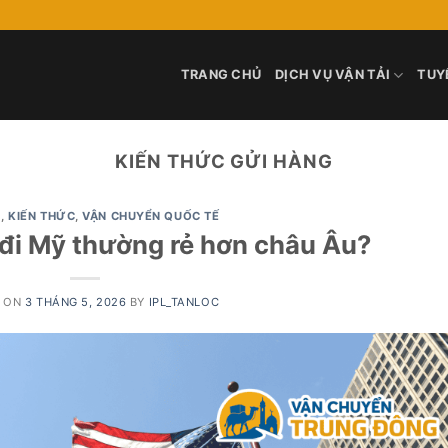
TRANG CHỦ
DỊCH VỤ VẬN TẢI
TUY
KIẾN THỨC GỬI HÀNG
Ụ
,
KIẾN THỨC
,
VẬN CHUYỂN QUỐC TẾ
 đi Mỹ thường rẻ hơn châu Âu?
D ON
3 THÁNG 5, 2026
BY
IPL_TANLOC