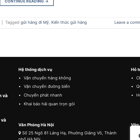
CONTINUE READING
→
|
Tagged
gửi hàng đi Mỹ
,
Kiến thức gửi hàng
Leave a com
Hệ thống dịch vụ
Hỗ t
Vận chuyển hàng không
C
Vận chuyển đường biển
Q
Chuyển phát nhanh
H
n và
Khai báo hải quan trọn gói
 và
Văn Phòng Hà Nội
Văn 
Số 25 Ngõ 81 Láng Hạ, Phường Giảng Võ, Thành
Số
phố Hà Nội
phố 