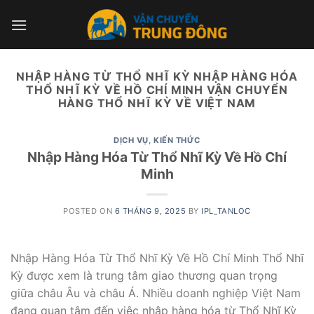
Skip
to
content
NHẬP HÀNG TỪ THỔ NHĨ KỲ NHẬP HÀNG HÓA
THỔ NHĨ KỲ VỀ HỒ CHÍ MINH VẬN CHUYỂN
HÀNG THỔ NHĨ KỲ VỀ VIỆT NAM
DỊCH VỤ
,
KIẾN THỨC
Nhập Hàng Hóa Từ Thổ Nhĩ Kỳ Về Hồ Chí
Minh
POSTED ON
6 THÁNG 9, 2025
BY
IPL_TANLOC
Nhập Hàng Hóa Từ Thổ Nhĩ Kỳ Về Hồ Chí Minh Thổ Nhĩ
Kỳ được xem là trung tâm giao thương quan trọng
giữa châu Âu và châu Á. Nhiều doanh nghiệp Việt Nam
đang quan tâm đến việc nhập hàng hóa từ Thổ Nhĩ Kỳ