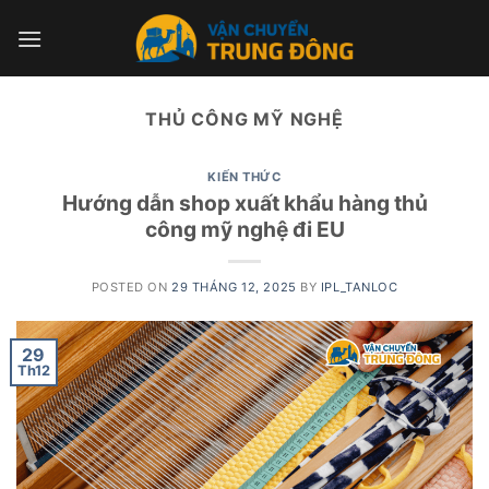
Skip
to
content
THỦ CÔNG MỸ NGHỆ
KIẾN THỨC
Hướng dẫn shop xuất khẩu hàng thủ
công mỹ nghệ đi EU
POSTED ON
29 THÁNG 12, 2025
BY
IPL_TANLOC
29
Th12