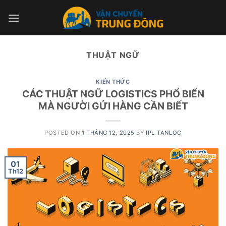
Skip
to
content
THUẬT NGỮ
KIẾN THỨC
CÁC THUẬT NGỮ LOGISTICS PHỔ BIẾN
MÀ NGƯỜI GỬI HÀNG CẦN BIẾT
POSTED ON
1 THÁNG 12, 2025
BY
IPL_TANLOC
01
Th12