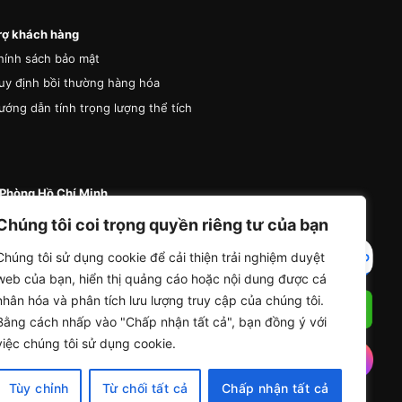
rợ khách hàng
hính sách bảo mật
uy định bồi thường hàng hóa
ướng dẫn tính trọng lượng thể tích
Phòng Hồ Chí Minh
 87 Đường A4 (K300), Phường Bảy Hiền, Thành
Chúng tôi coi trọng quyền riêng tư của bạn
Hồ Chí Minh
Chúng tôi sử dụng cookie để cải thiện trải nghiệm duyệt
4 (0) 936 285 335
web của bạn, hiển thị quảng cáo hoặc nội dung được cá
nfo@vanchuyentrungdong.com
nhân hóa và phân tích lưu lượng truy cập của chúng tôi.
Bằng cách nhấp vào "Chấp nhận tất cả", bạn đồng ý với
việc chúng tôi sử dụng cookie.
Tùy chỉnh
Từ chối tất cả
Chấp nhận tất cả