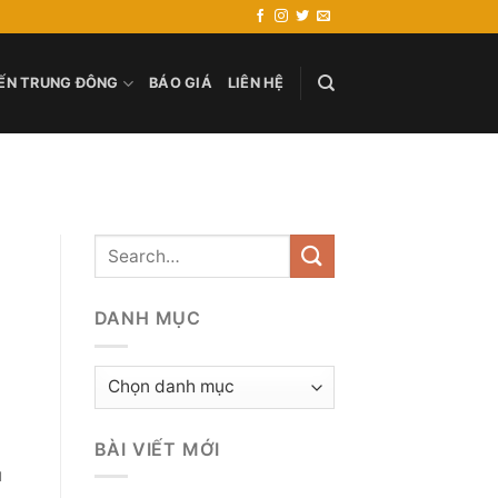
ẾN TRUNG ĐÔNG
BÁO GIÁ
LIÊN HỆ
DANH MỤC
Danh
mục
BÀI VIẾT MỚI
u