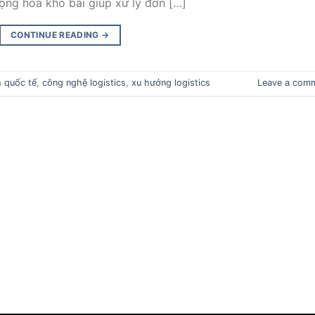
ộng hóa kho bãi giúp xử lý đơn […]
CONTINUE READING
→
 quốc tế
,
công nghệ logistics
,
xu hướng logistics
Leave a com