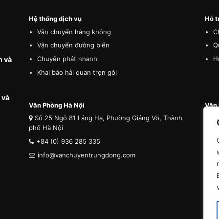
Hệ thống dịch vụ
Hỗ t
Vận chuyển hàng không
C
Vận chuyển đường biển
Q
Chuyển phát nhanh
H
n và
Khai báo hải quan trọn gói
 và
Văn Phòng Hà Nội
Văn 
Số 25 Ngõ 81 Láng Hạ, Phường Giảng Võ, Thành
Số
phố Hà Nội
phố 
+84 (0) 936 285 335
+8
info@vanchuyentrungdong.com
i