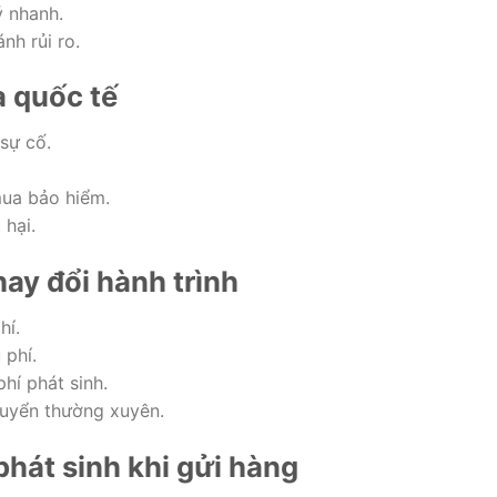
ý nhanh.
ánh rủi ro.
a quốc tế
sự cố.
mua bảo hiểm.
 hại.
hay đổi hành trình
hí.
 phí.
hí phát sinh.
chuyển thường xuyên.
phát sinh khi gửi hàng