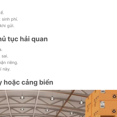
ể.
sinh phí.
khi gửi.
thủ tục hải quan
a.
 sai.
ận riêng.
í này.
ay hoặc cảng biển