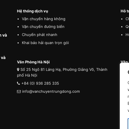
Hệ thống dịch vụ
Hỗ t
Vận chuyển hàng không
C
Vận chuyển đường biển
Q
Chuyển phát nhanh
H
n và
Khai báo hải quan trọn gói
 và
Văn Phòng Hà Nội
Văn 
Số 25 Ngõ 81 Láng Hạ, Phường Giảng Võ, Thành
Số
phố Hà Nội
phố 
+84 (0) 936 285 335
+8
info@vanchuyentrungdong.com
i