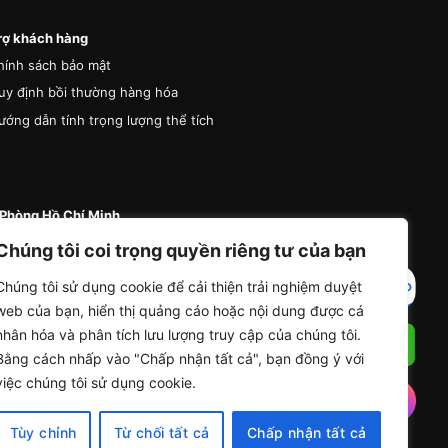
rợ khách hàng
hính sách bảo mật
uy định bồi thường hàng hóa
ướng dẫn tính trọng lượng thể tích
Phòng Hồ Chí Minh
 87 Đường A4 (K300), Phường Bảy Hiền, Thành
Chúng tôi coi trọng quyền riêng tư của bạn
Hồ Chí Minh
Chúng tôi sử dụng cookie để cải thiện trải nghiệm duyệt
4 (0) 936 285 335
web của bạn, hiển thị quảng cáo hoặc nội dung được cá
nfo@vanchuyentrungdong.com
nhân hóa và phân tích lưu lượng truy cập của chúng tôi.
Bằng cách nhấp vào "Chấp nhận tất cả", bạn đồng ý với
việc chúng tôi sử dụng cookie.
Tùy chỉnh
Từ chối tất cả
Chấp nhận tất cả