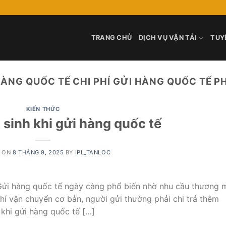
TRANG CHỦ
DỊCH VỤ VẬN TẢI
TUY
 HÀNG QUỐC TẾ CHI PHÍ GỬI HÀNG QUỐC TẾ 
KIẾN THỨC
 sinh khi gửi hàng quốc tế
D ON
8 THÁNG 9, 2025
BY
IPL_TANLOC
 Gửi hàng quốc tế ngày càng phổ biến nhờ nhu cầu thương 
phí vận chuyển cơ bản, người gửi thường phải chi trả thêm
 khi gửi hàng quốc tế […]