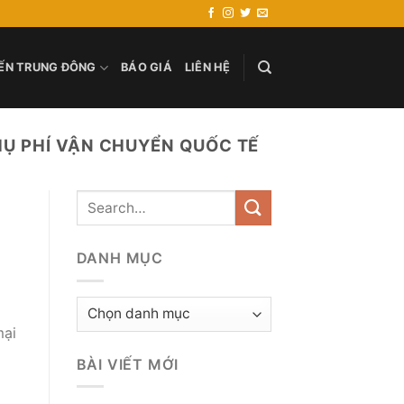
ẾN TRUNG ĐÔNG
BÁO GIÁ
LIÊN HỆ
PHỤ PHÍ VẬN CHUYỂN QUỐC TẾ
DANH MỤC
Danh
mục
mại
BÀI VIẾT MỚI