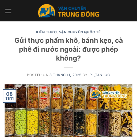
Skip
to
content
KIẾN THỨC
,
VẬN CHUYỂN QUỐC TẾ
Gửi thực phẩm khô, bánh kẹo, cà
phê đi nước ngoài: được phép
không?
POSTED ON
8 THÁNG 11, 2025
BY
IPL_TANLOC
08
Th11