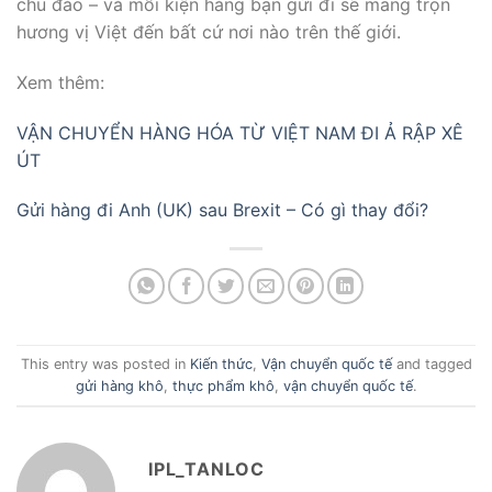
chu đáo – và mỗi kiện hàng bạn gửi đi sẽ mang trọn
hương vị Việt đến bất cứ nơi nào trên thế giới.
Xem thêm:
VẬN CHUYỂN HÀNG HÓA TỪ VIỆT NAM ĐI Ả RẬP XÊ
ÚT
Gửi hàng đi Anh (UK) sau Brexit – Có gì thay đổi?
This entry was posted in
Kiến thức
,
Vận chuyển quốc tế
and tagged
gửi hàng khô
,
thực phẩm khô
,
vận chuyển quốc tế
.
IPL_TANLOC