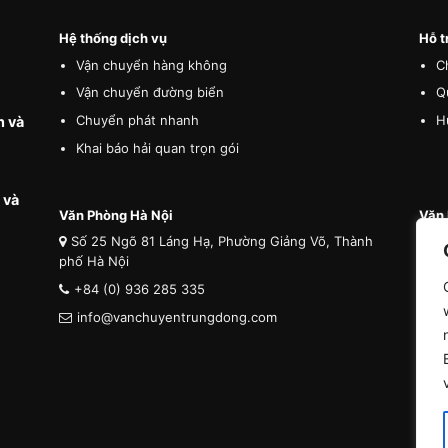
Hệ thống dịch vụ
Hỗ t
Vận chuyển hàng không
C
Vận chuyển đường biển
Q
Chuyển phát nhanh
H
n và
Khai báo hải quan trọn gói
 và
Văn Phòng Hà Nội
Văn 
Số 25 Ngõ 81 Láng Hạ, Phường Giảng Võ, Thành
Số
phố Hà Nội
phố 
+84 (0) 936 285 335
+8
info@vanchuyentrungdong.com
i