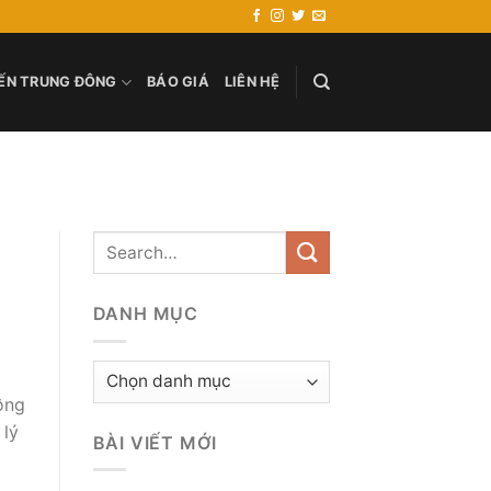
ẾN TRUNG ĐÔNG
BÁO GIÁ
LIÊN HỆ
DANH MỤC
Danh
mục
ông
 lý
BÀI VIẾT MỚI