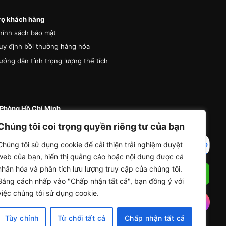
rợ khách hàng
hính sách bảo mật
uy định bồi thường hàng hóa
ướng dẫn tính trọng lượng thể tích
Phòng Hồ Chí Minh
 87 Đường A4 (K300), Phường Bảy Hiền, Thành
Chúng tôi coi trọng quyền riêng tư của bạn
Hồ Chí Minh
Chúng tôi sử dụng cookie để cải thiện trải nghiệm duyệt
4 (0) 936 285 335
web của bạn, hiển thị quảng cáo hoặc nội dung được cá
nfo@vanchuyentrungdong.com
nhân hóa và phân tích lưu lượng truy cập của chúng tôi.
Bằng cách nhấp vào "Chấp nhận tất cả", bạn đồng ý với
việc chúng tôi sử dụng cookie.
Tùy chỉnh
Từ chối tất cả
Chấp nhận tất cả