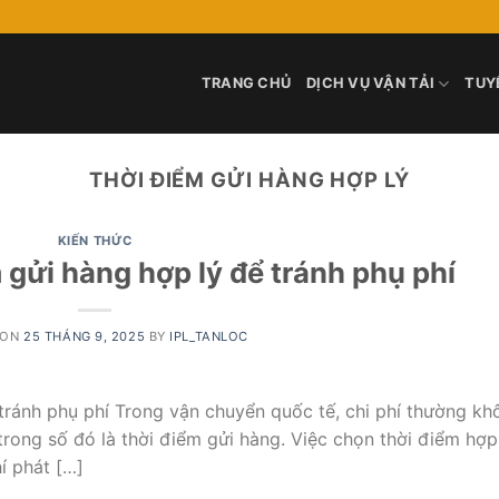
TRANG CHỦ
DỊCH VỤ VẬN TẢI
TUY
THỜI ĐIỂM GỬI HÀNG HỢP LÝ
KIẾN THỨC
 gửi hàng hợp lý để tránh phụ phí
 ON
25 THÁNG 9, 2025
BY
IPL_TANLOC
tránh phụ phí Trong vận chuyển quốc tế, chi phí thường kh
trong số đó là thời điểm gửi hàng. Việc chọn thời điểm hợp
í phát […]