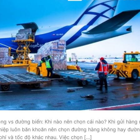
g vs đường biển: Khi nào nên chọn cái nào? Khi gửi hàng 
ghiệp luôn băn khoăn nên chọn đường hàng không hay đườ
phí và tốc độ khác nhau. Việc chọn […]