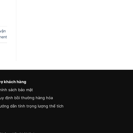
vận
ment
rợ khách hàng
hính sách bảo mật
uy định bồi thường hàng hóa
ướng dẫn tính trọng lượng thể tích