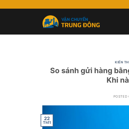
Skip
to
content
KIẾN T
So sánh gửi hàng bằn
Khi n
POSTED
22
Th11