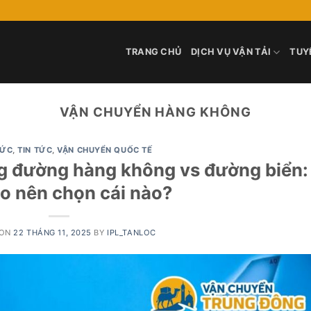
TRANG CHỦ
DỊCH VỤ VẬN TẢI
TUY
VẬN CHUYỂN HÀNG KHÔNG
HỨC
,
TIN TỨC
,
VẬN CHUYỂN QUỐC TẾ
g đường hàng không vs đường biển:
ào nên chọn cái nào?
 ON
22 THÁNG 11, 2025
BY
IPL_TANLOC