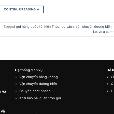
CONTINUE READING
→
|
Tagged
gửi hàng quốc tế
,
Kiến Thức
,
so sánh
,
vận chuyển đường biển
,
Leave a com
Hệ thống dịch vụ
Hỗ t
Vận chuyển hàng không
C
Vận chuyển đường biển
Q
Chuyển phát nhanh
H
n và
Khai báo hải quan trọn gói
 và