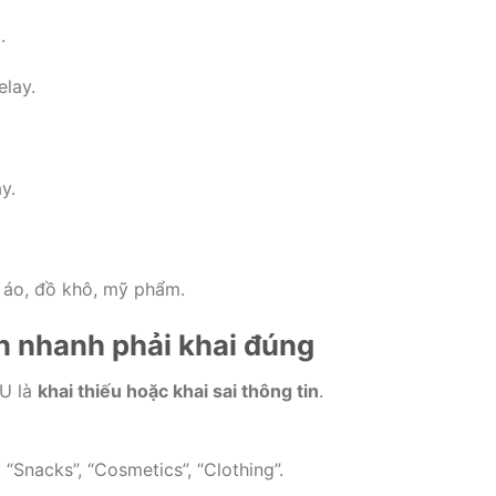
.
elay.
y.
 áo, đồ khô, mỹ phẩm.
n nhanh phải khai đúng
EU là
khai thiếu hoặc khai sai thông tin
.
 “Snacks”, “Cosmetics”, “Clothing”.