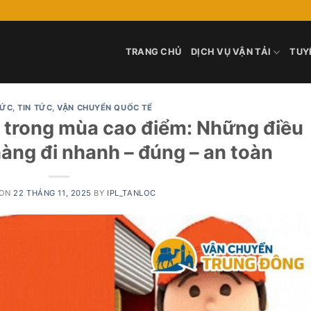
TRANG CHỦ
DỊCH VỤ VẬN TẢI
TUY
HỨC
,
TIN TỨC
,
VẬN CHUYỂN QUỐC TẾ
u trong mùa cao điểm: Những điều
hàng đi nhanh – đúng – an toàn
 ON
22 THÁNG 11, 2025
BY
IPL_TANLOC