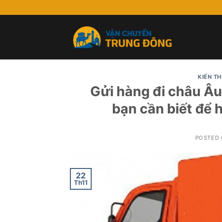
Skip
to
content
KIẾN T
Gửi hàng đi châu Â
bạn cần biết để 
POSTED
22
Th11