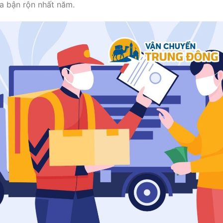
ùa bận rộn nhất năm.